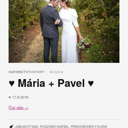
|
SVATEBNÍ FOTOSTORY
26.9.2016
♥ Mária + Pavel ♥
♥ 17.9.2016
Číst dále
→
JABLKOVÝ-SAD
,
PODZIMNÍ-SVATBA.
,
PŘEDSVATEBNÍ-FOCENÍ
,