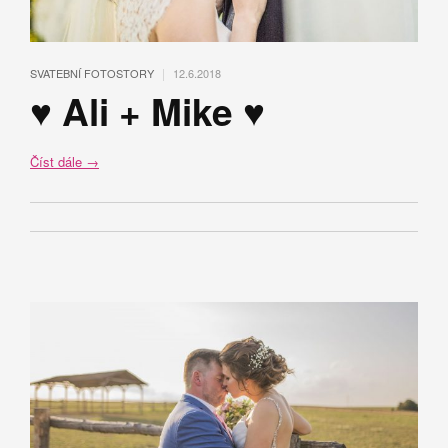
|
SVATEBNÍ FOTOSTORY
12.6.2018
♥ Ali + Mike ♥
Číst dále
→