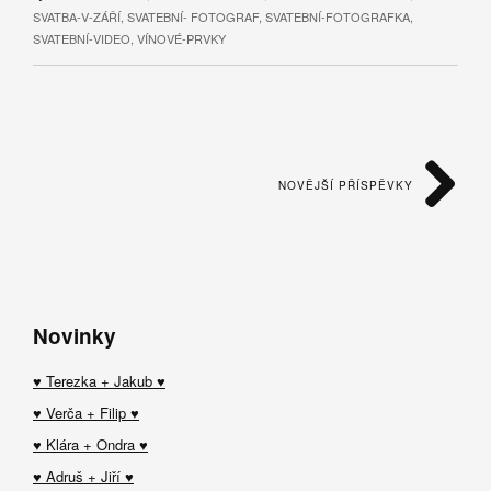
SVATBA-V-ZÁŘÍ
,
SVATEBNÍ- FOTOGRAF
,
SVATEBNÍ-FOTOGRAFKA
,
SVATEBNÍ-VIDEO
,
VÍNOVÉ-PRVKY
NOVĚJŠÍ PŘÍSPĚVKY
Novinky
♥ Terezka + Jakub ♥
♥ Verča + Filip ♥
♥ Klára + Ondra ♥
♥ Adruš + Jiří ♥