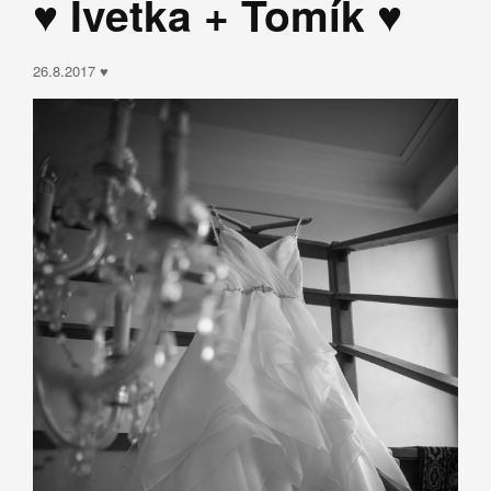
♥ Ivetka + Tomík ♥
26.8.2017 ♥