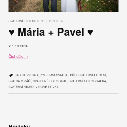
|
SVATEBNÍ FOTOSTORY
26.9.2016
♥ Mária + Pavel ♥
♥ 17.9.2016
Číst dále
→
JABLKOVÝ-SAD
,
PODZIMNÍ-SVATBA.
,
PŘEDSVATEBNÍ-FOCENÍ
,
SVATBA-V-ZÁŘÍ
,
SVATEBNÍ- FOTOGRAF
,
SVATEBNÍ-FOTOGRAFKA
,
SVATEBNÍ-VIDEO
,
VÍNOVÉ-PRVKY
Novinky