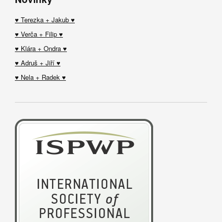
♥ Terezka + Jakub ♥
♥ Verča + Filip ♥
♥ Klára + Ondra ♥
♥ Adruš + Jiří ♥
♥ Nela + Radek ♥